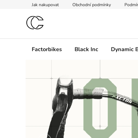
Přejít
Jak nakupovat
Obchodní podmínky
Podmín
na
obsah
Factorbikes
Black Inc
Dynamic B
V
í
t
e
j
t