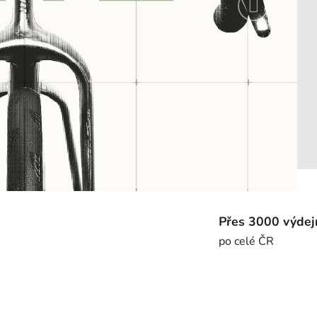
Následují
Přes 3000 výdejn
po celé ČR