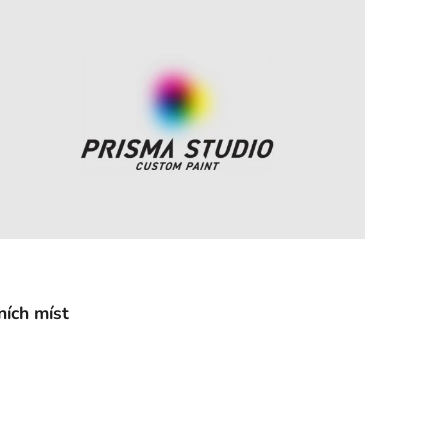
cí
ích míst