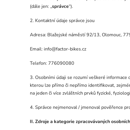
(dále jen: „
správce
“).
2. Kontaktní údaje správce jsou
Adresa: Blažejské náměstí 92/13, Olomouc, 7
Email: info@factor-bikes.cz
Telefon: 776090080
3. Osobními údaji se rozumí veškeré informace o 
kterou lze přímo či nepřímo identifikovat, zejmén
na jeden či více zvláštních prvků fyzické, fyziol
4. Správce nejmenoval / jmenoval pověřence pro
II.
Zdroje a kategorie zpracovávaných osobních