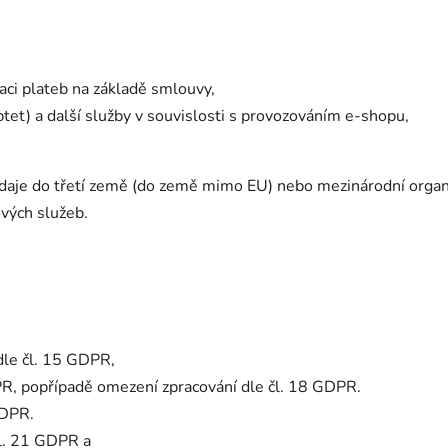
izaci plateb na základě smlouvy,
ptet) a další služby v souvislosti s provozováním e-shopu,
aje do třetí země (do země mimo EU) nebo mezinárodní organiz
ových služeb.
dle čl. 15 GDPR,
PR, popřípadě omezení zpracování dle čl. 18 GDPR.
GDPR.
čl. 21 GDPR a