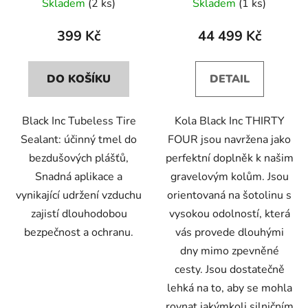
Skladem
(2 ks)
Skladem
(1 ks)
399 Kč
44 499 Kč
DO KOŠÍKU
DETAIL
Black Inc Tubeless Tire
Kola Black Inc THIRTY
Sealant: účinný tmel do
FOUR jsou navržena jako
bezdušových plášťů,
perfektní doplněk k našim
Snadná aplikace a
gravelovým kolům. Jsou
vynikající udržení vzduchu
orientovaná na šotolinu s
zajistí dlouhodobou
vysokou odolností, která
bezpečnost a ochranu.
vás provede dlouhými
dny mimo zpevněné
cesty. Jsou dostatečně
lehká na to, aby se mohla
rovnat jakýmkoli silničním