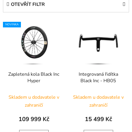
e
OTEVŘÍT FILTR
n
í
V
p
NOVINKA
ý
r
p
o
i
d
s
u
p
k
r
t
Zapletená kola Black Inc
Integrovaná řidítka
o
ů
Hyper
Black Inc - HB05
d
u
Skladem u dodavatele v
Skladem u dodavatele v
k
t
zahraničí
zahraničí
ů
109 999 Kč
15 499 Kč