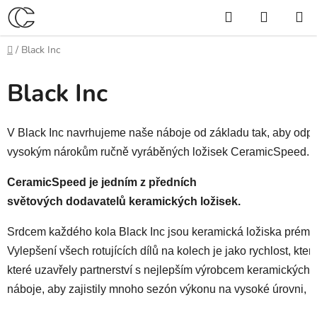
Přejít
Hledat
NÁKUP
na
KOŠÍK
obsah
Domů
/
Black Inc
Black Inc
V Black Inc navrhujeme naše náboje od základu tak, aby odp
vysokým nárokům ručně vyráběných ložisek CeramicSpeed.
CeramicSpeed ​​je jedním z předních
světových dodavatelů keramických ložisek.
Srdcem každého kola Black Inc jsou keramická ložiska prémio
Vylepšení všech rotujících dílů na kolech je jako rychlost, kter
které uzavřely partnerství s nejlepším výrobcem keramických 
náboje, aby zajistily mnoho sezón výkonu na vysoké úrovni, kt