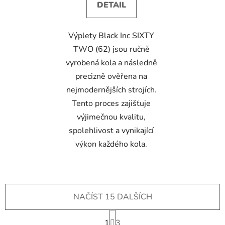
DETAIL
Výplety Black Inc SIXTY
TWO (62) jsou ručně
vyrobená kola a následně
precizně ověřena na
nejmodernějších strojích.
Tento proces zajišťuje
výjimečnou kvalitu,
spolehlivost a vynikající
výkon každého kola.
NAČÍST 15 DALŠÍCH
S
1
t
3