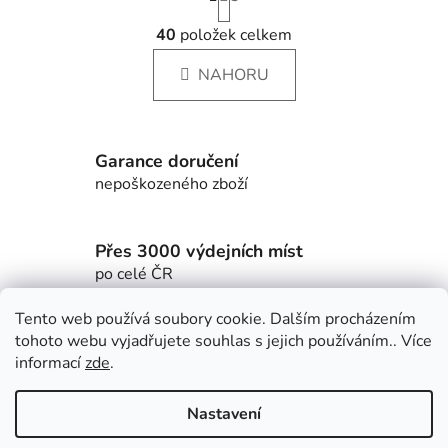
r
O
á
40
položek celkem
v
n
l
k
NAHORU
á
o
d
v
a
á
c
n
Garance doručení
í
í
nepoškozeného zboží
p
r
v
Přes 3000 výdejních míst
k
po celé ČR
y
v
Tento web používá soubory cookie. Dalším procházením
ý
Z
tohoto webu vyjadřujete souhlas s jejich používáním.. Více
p
á
informací
zde
.
Factorbikes
BlackInc
i
p
s
a
u
Nastavení
t
Vytvořil Shoptet