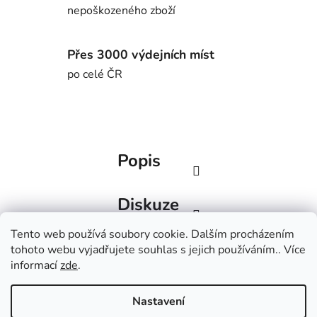
nepoškozeného zboží
Přes 3000 výdejních míst
po celé ČR
Popis
Diskuze
Tento web používá soubory cookie. Dalším procházením
Z
tohoto webu vyjadřujete souhlas s jejich používáním.. Více
á
informací
zde
.
Factorbikes
BlackInc
p
a
Nastavení
t