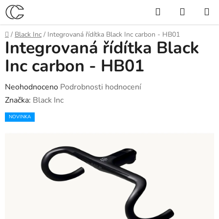
Přejít
Hledat
NÁKUP
na
KOŠÍK
obsah
Domů
/
Black Inc
/
Integrovaná řídítka Black Inc carbon - HB01
Integrovaná řídítka Black
Inc carbon - HB01
Průměrné
Neohodnoceno
Podrobnosti hodnocení
hodnocení
Značka:
Black Inc
produktu
NOVINKA
je
0,0
z
5
hvězdiček.