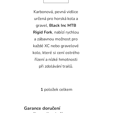
Karbonová, pevná vidlice
určená pro horská kola a
gravel,
Black Inc MTB
Rigid Fork
, nabízí rychlou
a zábavnou možnost pro
každé XC nebo gravelové
kolo, které si cení ostrého
řízení a nízké hmotnosti
při zdolávání trailů.
1
položek celkem
O
v
l
Garance doručení
á