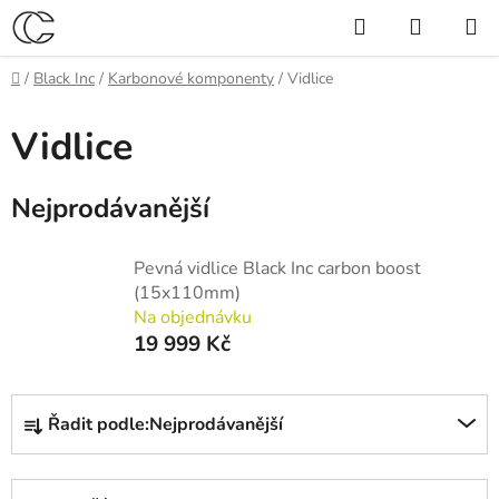
Přejít
Hledat
NÁKUP
na
KOŠÍK
obsah
Domů
/
Black Inc
/
Karbonové komponenty
/
Vidlice
Vidlice
Nejprodávanější
Pevná vidlice Black Inc carbon boost
(15x110mm)
Na objednávku
19 999 Kč
Ř
Řadit podle:
Nejprodávanější
a
z
e