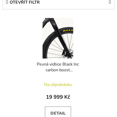
OTEVŘÍT FILTR
n
í
V
p
ý
r
p
o
i
d
s
u
p
k
r
t
Pevná vidlice Black Inc
o
ů
carbon boost
d
(15x110mm)
u
Na objednávku
k
t
19 999 Kč
ů
DETAIL