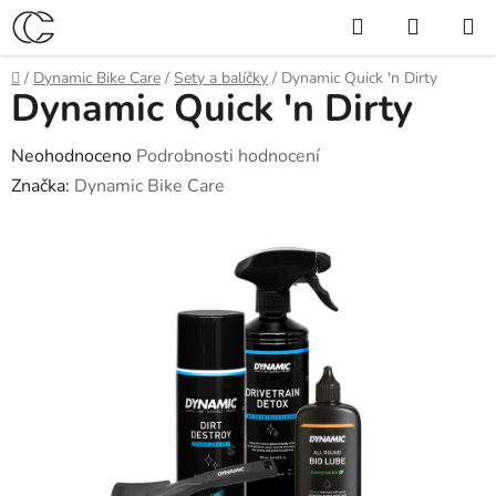
Přejít
Hledat
NÁKUP
na
KOŠÍK
obsah
Domů
/
Dynamic Bike Care
/
Sety a balíčky
/
Dynamic Quick 'n Dirty
Dynamic Quick 'n Dirty
Průměrné
Neohodnoceno
Podrobnosti hodnocení
hodnocení
Značka:
Dynamic Bike Care
produktu
je
0,0
z
5
hvězdiček.