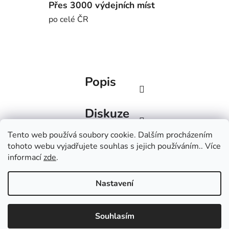
Přes 3000 výdejních míst
po celé ČR
Popis
Diskuze
Tento web používá soubory cookie. Dalším procházením
Z
tohoto webu vyjadřujete souhlas s jejich používáním.. Více
á
informací
zde
.
Factorbikes
BlackInc
p
a
Nastavení
t
Vytvořil Shoptet
í
Copyright 2026
Czech Cycling
. Všechna práva
Souhlasím
vyhrazena.