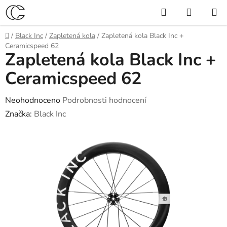
Přejít
Hledat
NÁKUP
na
KOŠÍK
obsah
Domů
/
Black Inc
/
Zapletená kola
/
Zapletená kola Black Inc +
Ceramicspeed 62
Zapletená kola Black Inc +
Ceramicspeed 62
Průměrné
Neohodnoceno
Podrobnosti hodnocení
hodnocení
Značka:
Black Inc
produktu
je
0,0
z
5
hvězdiček.