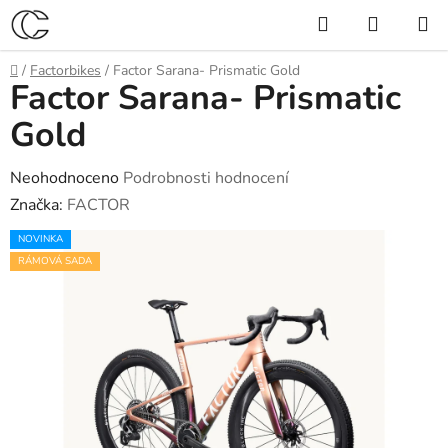
Přejít
Hledat
NÁKUP
na
KOŠÍK
obsah
Domů
/
Factorbikes
/
Factor Sarana- Prismatic Gold
Factor Sarana- Prismatic
Gold
Průměrné
Neohodnoceno
Podrobnosti hodnocení
hodnocení
Značka:
FACTOR
produktu
NOVINKA
je
RÁMOVÁ SADA
0,0
z
5
hvězdiček.