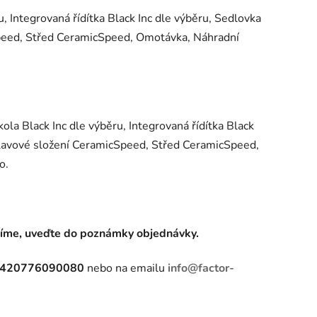
u, Integrovaná řídítka Black Inc dle výběru, Sedlovka
Speed, Střed CeramicSpeed, Omotávka, Náhradní
ola Black Inc dle výběru, Integrovaná řídítka Black
 Hlavové složení CeramicSpeed, Střed CeramicSpeed,
o.
síme, uveďte do poznámky objednávky.
420776090080
nebo na emailu
info@factor-