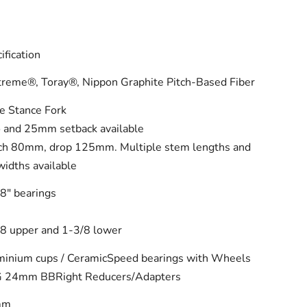
ification
reme®, Toray®, Nippon Graphite Pitch-Based Fiber
e Stance Fork
 and 25mm setback available
ch 80mm, drop 125mm. Multiple stem lengths and
widths available
8" bearings
8 upper and 1-3/8 lower
inium cups / CeramicSpeed bearings with Wheels
 24mm BBRight Reducers/Adapters
mm