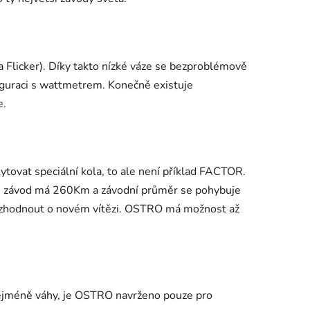
Flicker). Díky takto nízké váze se bezproblémově
figuraci s wattmetrem. Konečně existuje
e.
ytovat speciální kola, to ale není příklad FACTOR.
ože závod má 260Km a závodní průměr se pohybuje
ozhodnout o novém vítězi. OSTRO má možnost až
nejméně váhy, je OSTRO navrženo pouze pro