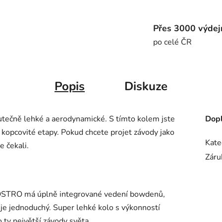
Přes 3000 výdejn
po celé ČR
Popis
Diskuze
skutečně lehké a aerodynamické. S tímto kolem jste
Dopl
é kopcovité etapy. Pokud chcete projet závody jako
Kate
 čekali.
Záru
 OSTRO má úplně integrované vedení bowdenů,
e je jednoduchý. Super lehké kolo s výkonností
ty největší závody světa.