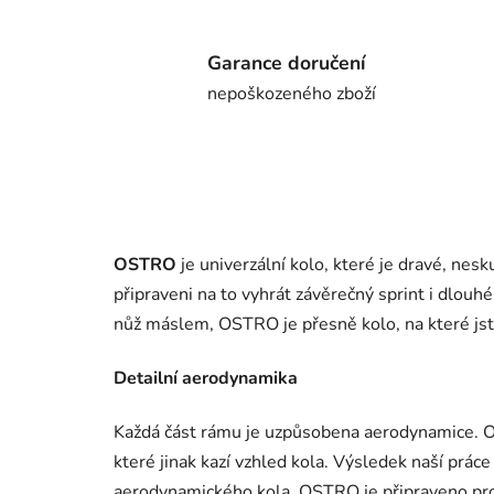
Garance doručení
nepoškozeného zboží
OSTRO
je univerzální kolo, které je dravé, ne
připraveni na to vyhrát závěrečný sprint i dlouh
nůž máslem, OSTRO je přesně kolo, na které jste
Detailní aerodynamika
Každá část rámu je uzpůsobena aerodynamice.
které jinak kazí vzhled kola. Výsledek naší prác
aerodynamického kola. OSTRO je připraveno pro 