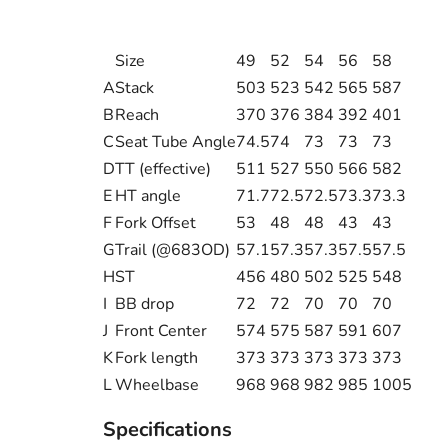
Size
49
52
54
56
58
A
Stack
503
523
542
565
587
B
Reach
370
376
384
392
401
C
Seat Tube Angle
74.5
74
73
73
73
D
TT (effective)
511
527
550
566
582
E
HT angle
71.7
72.5
72.5
73.3
73.3
F
Fork Offset
53
48
48
43
43
G
Trail (@683OD)
57.1
57.3
57.3
57.5
57.5
H
ST
456
480
502
525
548
I
BB drop
72
72
70
70
70
J
Front Center
574
575
587
591
607
K
Fork length
373
373
373
373
373
L
Wheelbase
968
968
982
985
1005
Specifications