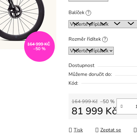
z
5
Balíček
?
hvězdiček.
Rozměr řídítek
?
164 999 KČ
–50 %
Dostupnost
Můžeme doručit do:
Kód:
164 999 Kč
–50 %
81 999 Kč
Měrná cena:
Tisk
Zeptat se