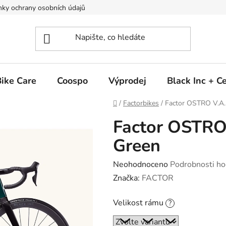
ky ochrany osobních údajů
ike Care
Coospo
Výprodej
Black Inc + 
Domů
/
Factorbikes
/
Factor OSTRO V.A.
Factor OSTRO 
Green
Průměrné
Neohodnoceno
Podrobnosti ho
hodnocení
Značka:
FACTOR
produktu
Velikost rámu
?
je
0,0