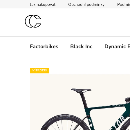
Přejít
Jak nakupovat
Obchodní podmínky
Podmín
na
obsah
Factorbikes
Black Inc
Dynamic B
VÝPRODEJ