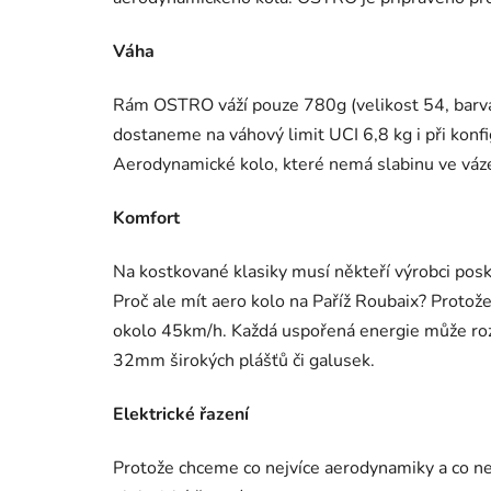
Váha
Rám OSTRO váží pouze 780g (velikost 54, barva 
dostaneme na váhový limit UCI 6,8 kg i při kon
Aerodynamické kolo, které nemá slabinu ve váz
Komfort
Na kostkované klasiky musí někteří výrobci posk
Proč ale mít aero kolo na Paříž Roubaix? Prot
okolo 45km/h. Každá uspořená energie může r
32mm širokých plášťů či galusek.
Elektrické řazení
Protože chceme co nejvíce aerodynamiky a co 