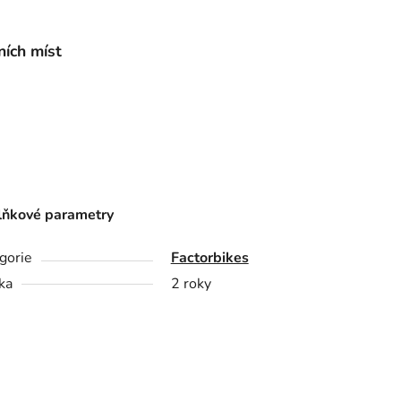
ích míst
ňkové parametry
gorie
Factorbikes
ka
2 roky