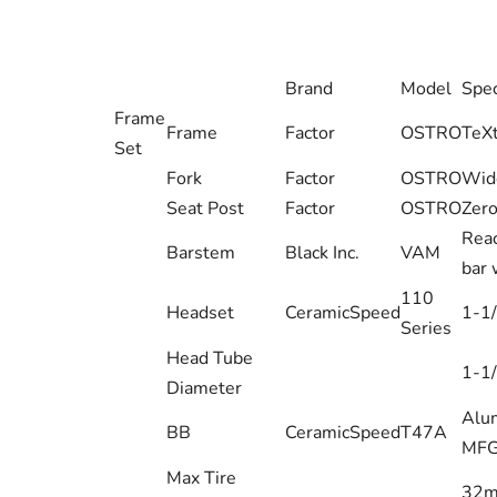
Brand
Model
Spec
Frame
Frame
Factor
OSTRO
TeXt
Set
Fork
Factor
OSTRO
Wid
Seat Post
Factor
OSTRO
Zero
Rea
Barstem
Black Inc.
VAM
bar 
110
Headset
CeramicSpeed
1-1/
Series
Head Tube
1-1/
Diameter
Alum
BB
CeramicSpeed
T47A
MFG
Max Tire
32