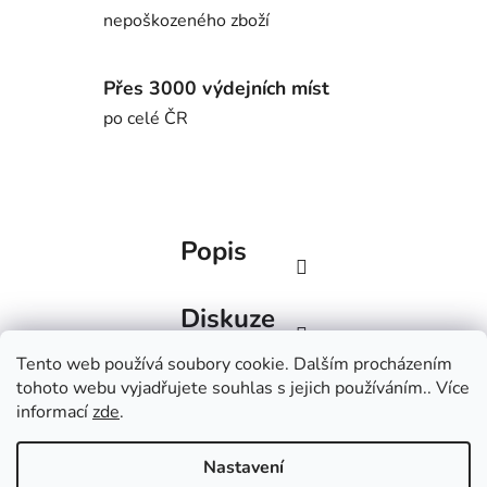
nepoškozeného zboží
Přes 3000 výdejních míst
po celé ČR
Popis
Diskuze
Tento web používá soubory cookie. Dalším procházením
Z
tohoto webu vyjadřujete souhlas s jejich používáním.. Více
á
informací
zde
.
Factorbikes
BlackInc
p
a
Nastavení