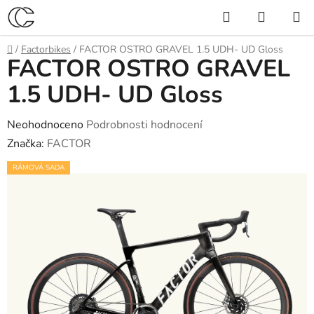
Přejít
Hledat
NÁKUP
na
KOŠÍK
obsah
Domů
/
Factorbikes
/
FACTOR OSTRO GRAVEL 1.5 UDH- UD Gloss
FACTOR OSTRO GRAVEL
1.5 UDH- UD Gloss
Průměrné
Neohodnoceno
Podrobnosti hodnocení
hodnocení
Značka:
FACTOR
produktu
RÁMOVÁ SADA
je
0,0
z
5
hvězdiček.