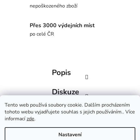
nepoškozeného zboží
Přes 3000 výdejních míst
po celé ČR
Popis
Diskuze
Tento web používá soubory cookie. Dalším procházením
Z
tohoto webu vyjadřujete souhlas s jejich používáním.. Více
á
Factorbikes
BlackInc
informací
zde
.
p
a
Nastavení