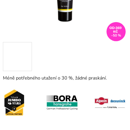
OD 369
KČ
–50 %
Méně potřebného utažení o 30 %, žádné praskání.