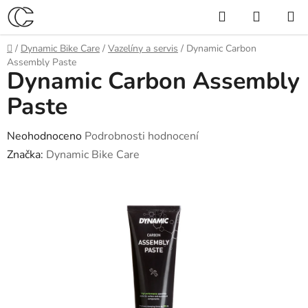
Přejít
Hledat
NÁKUP
na
KOŠÍK
obsah
Domů
/
Dynamic Bike Care
/
Vazelíny a servis
/
Dynamic Carbon
Assembly Paste
Dynamic Carbon Assembly
Paste
Průměrné
Neohodnoceno
Podrobnosti hodnocení
hodnocení
Značka:
Dynamic Bike Care
produktu
je
0,0
z
5
hvězdiček.