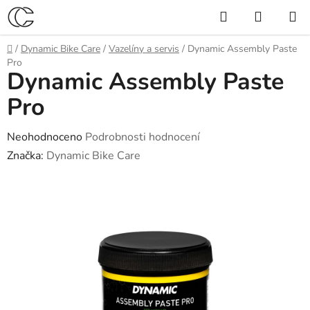
Přejít
Hledat
NÁKUP
na
KOŠÍK
obsah
Domů
/
Dynamic Bike Care
/
Vazelíny a servis
/
Dynamic Assembly Paste
Pro
Dynamic Assembly Paste
Pro
Průměrné
Neohodnoceno
Podrobnosti hodnocení
hodnocení
Značka:
Dynamic Bike Care
produktu
je
0,0
z
5
hvězdiček.