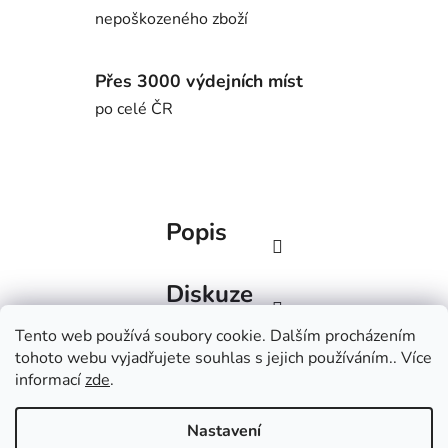
nepoškozeného zboží
Přes 3000 výdejních míst
po celé ČR
Popis
Diskuze
Tento web používá soubory cookie. Dalším procházením
Z
tohoto webu vyjadřujete souhlas s jejich používáním.. Více
á
Factorbikes
BlackInc
informací
zde
.
p
a
Nastavení